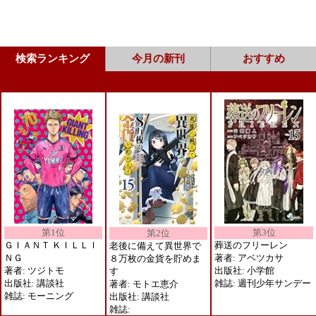
検索ランキング
今月の新刊
おすすめ
第3位
第1位
第2位
葬送のフリーレン
ＧＩＡＮＴ ＫＩＬＬＩ
老後に備えて異世界で
著者: アベツカサ
ＮＧ
８万枚の金貨を貯めま
出版社: 小学館
著者: ツジトモ
す
雑誌: 週刊少年サンデー
出版社: 講談社
著者: モトエ恵介
雑誌: モーニング
出版社: 講談社
雑誌: