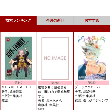
検索ランキング
今月の新刊
おすすめ
第1位
第3位
第2位
ＳＰＹ×ＦＡＭＩＬＹ
ブラッククローバー
復讐を希う最強勇者
著者: 遠藤達哉
著者: 田畠裕基
は、闇の力で殲滅無双
出版社: 集英社
出版社: 集英社
する
雑誌:
雑誌: 週刊少年ジャンプ
著者: 坂本あきら
出版社: 集英社
雑誌: