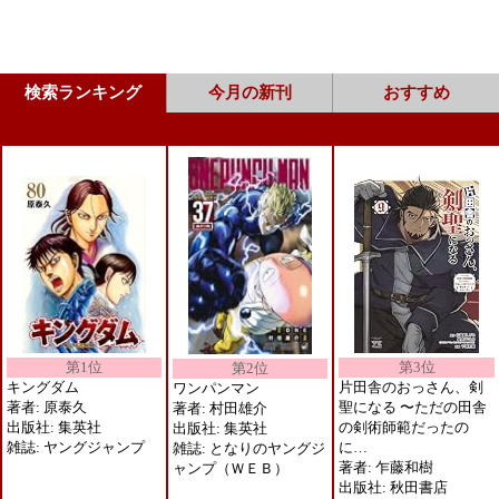
検索ランキング
今月の新刊
おすすめ
第1位
第3位
第2位
キングダム
片田舎のおっさん、剣
ワンパンマン
著者: 原泰久
聖になる 〜ただの田舎
著者: 村田雄介
出版社: 集英社
の剣術師範だったの
出版社: 集英社
雑誌: ヤングジャンプ
に…
雑誌: となりのヤングジ
著者: 乍藤和樹
ャンプ（ＷＥＢ）
出版社: 秋田書店