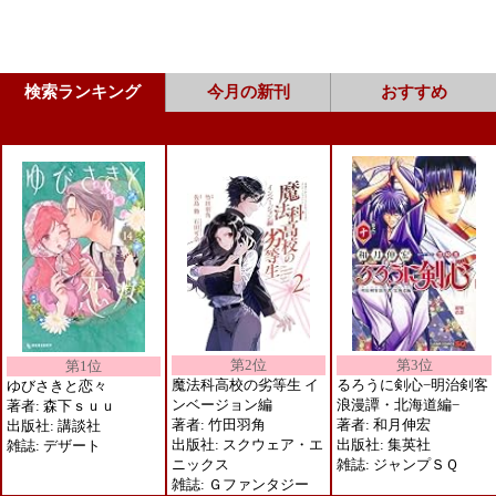
検索ランキング
今月の新刊
おすすめ
第2位
第3位
第1位
魔法科高校の劣等生 イ
るろうに剣心−明治剣客
ゆびさきと恋々
ンベージョン編
浪漫譚・北海道編−
著者: 森下ｓｕｕ
著者: 竹田羽角
著者: 和月伸宏
出版社: 講談社
出版社: スクウェア・エ
出版社: 集英社
雑誌: デザート
ニックス
雑誌: ジャンプＳＱ
雑誌: Ｇファンタジー