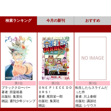
検索ランキング
今月の新刊
おすすめ
第3位
第2位
第1位
転生したらスライムだ
ＯＮＥ ＰＩＥＣＥ ＤＯ
ブラッククローバー
った件
ＯＲＳ！
著者: 田畠裕基
著者: 川上泰樹
著者: 尾田栄一郎
出版社: 集英社
出版社: 講談社
出版社: 集英社
雑誌: 週刊少年ジャンプ
雑誌: シリウス
雑誌: