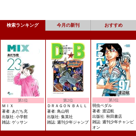
検索ランキング
今月の新刊
おすすめ
第3位
第2位
第1位
弱虫ペダル
ＤＲＡＧＯＮ ＢＡＬＬ
ＭＩＸ
著者: 渡辺航
著者: 鳥山明
著者: あだち充
出版社: 秋田書店
出版社: 集英社
出版社: 小学館
雑誌: 週刊少年チャンピ
雑誌: 週刊少年ジャンプ
雑誌: ゲッサン
オン