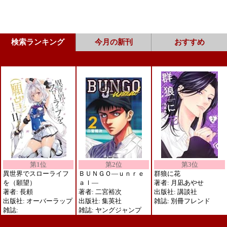
検索ランキング
今月の新刊
おすすめ
第1位
第3位
第2位
異世界でスローライフ
群狼に花
ＢＵＮＧＯ―ｕｎｒｅ
を（願望）
著者: 月凪あやせ
ａｌ―
著者: 長頼
出版社: 講談社
著者: 二宮裕次
出版社: オーバーラップ
雑誌: 別冊フレンド
出版社: 集英社
雑誌:
雑誌: ヤングジャンプ