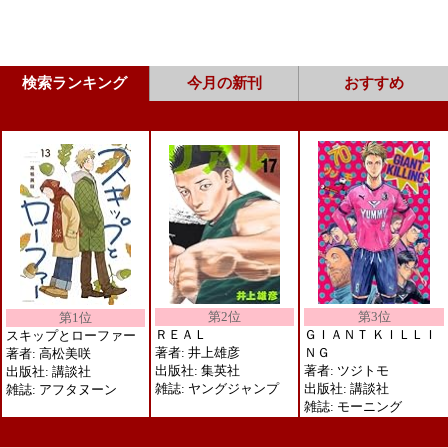
検索ランキング
今月の新刊
おすすめ
第2位
第3位
第1位
ＲＥＡＬ
ＧＩＡＮＴ ＫＩＬＬＩ
スキップとローファー
著者: 井上雄彦
ＮＧ
著者: 高松美咲
出版社: 集英社
著者: ツジトモ
出版社: 講談社
雑誌: ヤングジャンプ
出版社: 講談社
雑誌: アフタヌーン
雑誌: モーニング