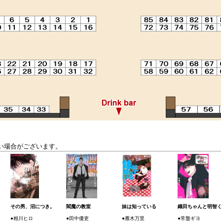
い場合がございます。
その男、沼につき。
閻魔の教室
妹は知っている
織田ちゃんと明智
●相川ヒロ
●田中優吏
●雁木万里
●常盤ギヨ