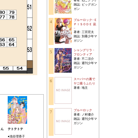
著者: ねこクラゲ
雑誌: ビッグガン
ガン
ブルーロック−Ｅ
4
ＰＩＳＯＤＥ 凪
−
著者: 三宮宏太
雑誌: 別冊少年マ
ガジン
シャングリラ・
5
フロンティア
著者: 不二涼介
雑誌: 週刊少年マ
ガジン
スーパーの裏で
6
ヤニ吸うふたり
著者: 地主
ブルーロック
7
著者: ノ村優介
雑誌: 週刊少年マ
ガジン
くん
テトテトテ
●池谷理香子