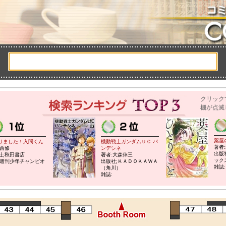
クリック
棚が点滅
薬屋
りました！入間くん
機動戦士ガンダムＵＣ バ
著者
:西修
ンデシネ
出版
社;秋田書店
著者:大森倖三
ック
:週刊少年チャンピオ
出版社;ＫＡＤＯＫＡＷＡ
雑誌
（角川）
雑誌: