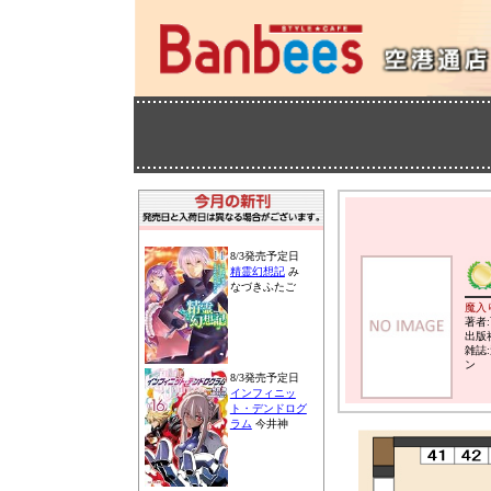
8/3発売予定日
精霊幻想記
み
なづきふたご
魔入
著者
出版
雑誌
ン
8/3発売予定日
インフィニッ
ト・デンドログ
ラム
今井神