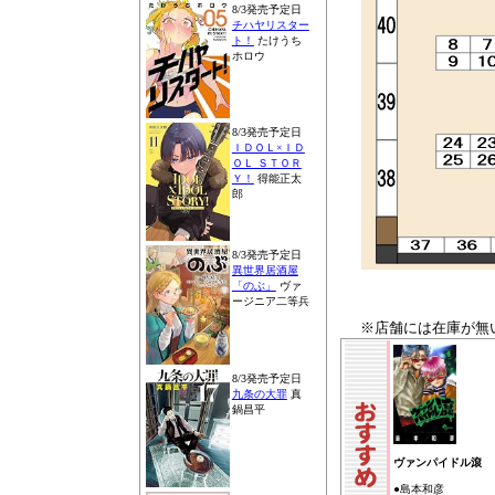
8/3発売予定日
チハヤリスター
ト！
たけうち
ホロウ
8/3発売予定日
ＩＤＯＬ×ＩＤ
ＯＬ ＳＴＯＲ
Ｙ！
得能正太
郎
8/3発売予定日
異世界居酒屋
「のぶ」
ヴァ
ージニア二等兵
※店舗には在庫が無
8/3発売予定日
九条の大罪
真
鍋昌平
ヴァンパイドル滾
●島本和彦