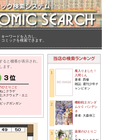
キーワードを入力し、
コミックを検索できます。
すると棚番が表示され、
します。
魔入りました！
1
入間くん
著者: 西修
雑誌: 週刊少年チ
のひとりごと
ャンピオン
:ねこクラゲ
社;スクウェア・エニ
ス
機動戦士ガンダ
:ビッグガンガン
2
ムＵＣ バンデシ
ネ
著者: 大森倖三
薬屋のひとりご
3
と