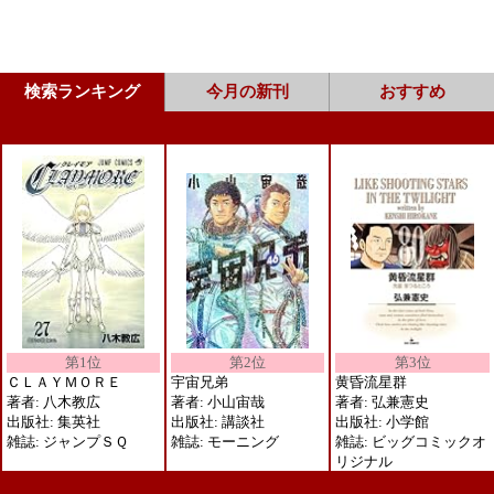
検索ランキング
今月の新刊
おすすめ
第1位
第3位
第2位
ＣＬＡＹＭＯＲＥ
黄昏流星群
宇宙兄弟
著者: 八木教広
著者: 弘兼憲史
著者: 小山宙哉
出版社: 集英社
出版社: 小学館
出版社: 講談社
雑誌: ジャンプＳＱ
雑誌: ビッグコミックオ
雑誌: モーニング
リジナル